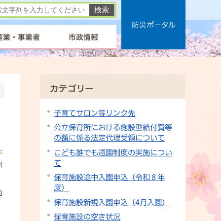
防災ポータル
産業・事業者
市政情報
カテゴリー
子育てサロン等リンク先
公立保育所における施設型給付費等
の額に係る法定代理受領について
こども誰でも通園制度の実施につい
て
4
保育施設途中入園申込（令和８年
度）
日
保育施設新規入園申込（4月入園）
保育施設の空き状況