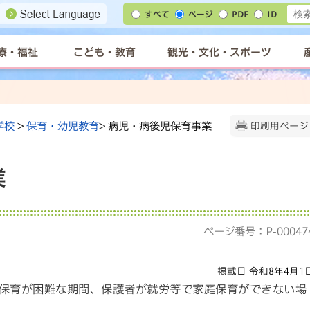
すべて
ページ
PDF
ID
療・福祉
こども・教育
観光・文化・スポーツ
学校
>
保育・幼児教育
> 病児・病後児保育事業
印刷用ページ
業
ページ番号：P-00047
掲載日 令和8年4月1
保育が困難な期間、保護者が就労等で家庭保育ができない場