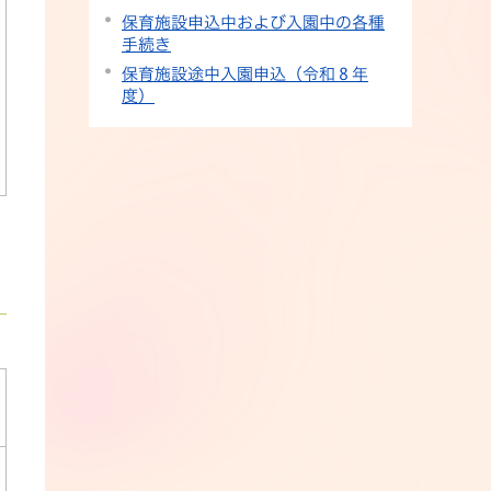
保育施設申込中および入園中の各種
手続き
保育施設途中入園申込（令和８年
度）