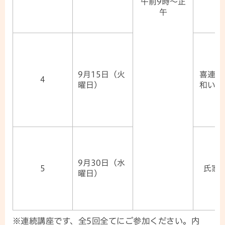
午前9時～正
（
午
9月15日（火
喜連川
4
曜日）
和い話
9月30日（水
5
氏家
曜日）
※連続講座です、全5回全てにご参加ください。内