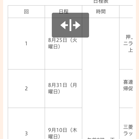
日程表
回
日程
時間
場
押上
8月25日（火
1
ニラ農
曜日）
上地
喜連川
8月31日（月
2
帰促進
曜日）
三菱ふ
9月10日（木
3
ラック
曜日）