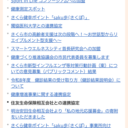
Sport in Life コンソーシアムへの加盟
健康測定スポット
さくら健幸ポイント「saku歩(さくぽ)」
獨協医科大学との連携協定
さくら市の高齢者支援は次の段階へ！～お世話型からリ
エイブルメント型支援へ～
スマートウエルネスシティ首長研究会への加盟
健康づくり推進協議会の市民代表委員を募集します
さくら市新型インフルエンザ等対策行動計画（案）につ
いての意見募集（パブリックコメント）結果
令和8年度 健診結果の受け取り方（健診結果説明会）に
ついて
健康増進事業に関する連携協定
住友生命保険相互会社との連携協定
明治安田生命相互会社より「私の地元応援募金」の寄附
をいただきました
さくら健幸ポイント「saku歩(さくぽ)」事業所向け