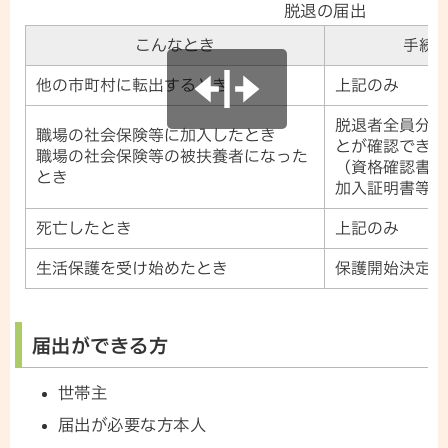
脱退の届出
こんなとき
手続
他の市町村に転出するとき
上記のみ
脱退者全員分の
職場の社会保険等に加入したとき
とが確認できる
職場の社会保険等の被扶養者になった
（資格確認書・
とき
加入証明書等）
死亡したとき
上記のみ
生活保護を受け始めたとき
保護開始決定通
届出ができる方
世帯主
届出が必要な方本人