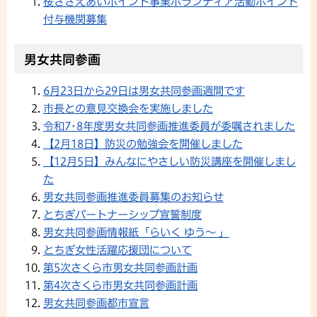
桜ささえあいポイント事業ボランティア活動ポイント
付与機関募集
男女共同参画
6月23日から29日は男女共同参画週間です
市長との意見交換会を実施しました
令和7･8年度男女共同参画推進委員が委嘱されました
【2月18日】防災の勉強会を開催しました
【12月5日】みんなにやさしい防災講座を開催しまし
た
男女共同参画推進委員募集のお知らせ
とちぎパートナーシップ宣誓制度
男女共同参画情報紙「らいく ゆう～ 」
とちぎ女性活躍応援団について
第5次さくら市男女共同参画計画
第4次さくら市男女共同参画計画
男女共同参画都市宣言