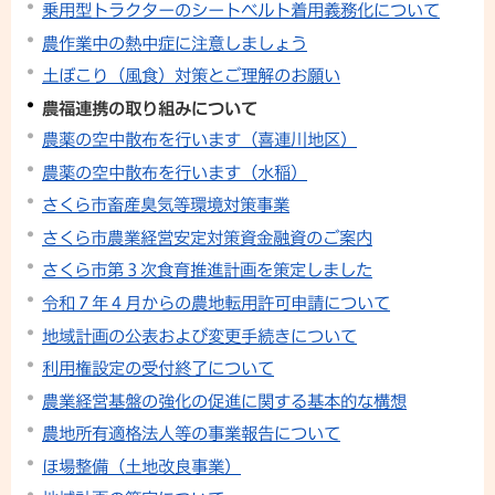
乗用型トラクターのシートベルト着用義務化について
農作業中の熱中症に注意しましょう
土ぼこり（風食）対策とご理解のお願い
農福連携の取り組みについて
農薬の空中散布を行います（喜連川地区）
農薬の空中散布を行います（水稲）
さくら市畜産臭気等環境対策事業
さくら市農業経営安定対策資金融資のご案内
さくら市第３次食育推進計画を策定しました
令和７年４月からの農地転用許可申請について
地域計画の公表および変更手続きについて
利用権設定の受付終了について
農業経営基盤の強化の促進に関する基本的な構想
農地所有適格法人等の事業報告について
ほ場整備（土地改良事業）