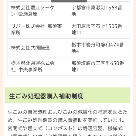
株式会社堀江ソーケ
宇都宮市簗瀬町1568番
0
ン 簗瀬倉庫
地
リバー株式会社 那須事
大田原市下石上1505番
0
業所
地11
栃木市岩舟町静和474番
株式会社共同陸運
0
地4
栃木県北通運株式会
那須塩原市三区町650番
0
社 中央事業所
地1
生ごみ処理器購入補助制度
生ごみの自家処理およびごみの減量化の推進を図るた
め、生ごみ処理機器の購入費補助を実施しています。
密閉式や埋立式（コンポスト）の処理容器、機械式