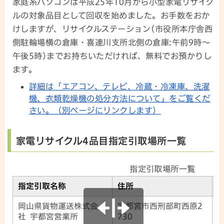
家庭系パソコンは平成25年10月から小型家電リサイク
ルの対象品目として回収を始めました。お手数をおか
けしますが、リサイクルステーション(市役所本庁舎西
側駐輪場横の倉庫・喜連川支所北側の倉庫:午前9時～
午後5時)までお持ちいただければ、無料でお預かりし
ます。
詳細は「エアコン、テレビ、冷蔵・冷凍庫、洗濯
機、衣類乾燥機の処分方法について」をご覧くだ
さい。（別ページにリンクします）
家電リサイクル4品目指定引取場所一覧
指定引取場所一覧
指定引取名称
住所
岡山県貨物運送株式会
宇都宮市西刑部町西原2
0
社 宇都宮営業所
730