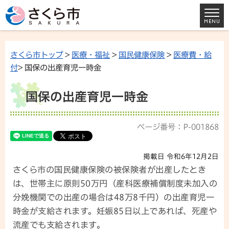
さくら市トップ
>
医療・福祉
>
国民健康保険
>
医療費・給
付
> 国保の出産育児一時金
国保の出産育児一時金
ページ番号：P-001868
掲載日 令和6年12月2日
さくら市の国民健康保険の被保険者が出産したとき
は、世帯主に原則50万円（産科医療補償制度未加入の
分娩機関での出産の場合は48万8千円）の出産育児一
時金が支給されます。妊娠85日以上であれば、死産や
流産でも支給されます。