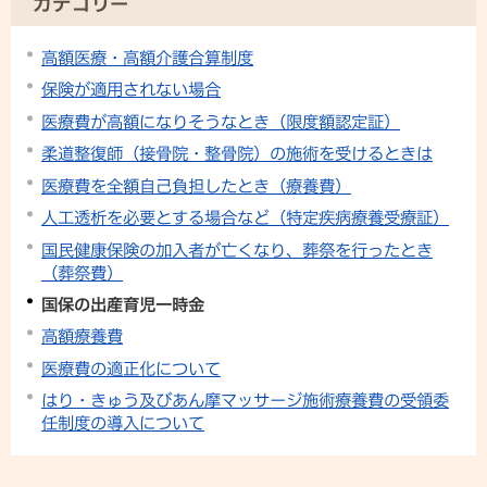
カテゴリー
高額医療・高額介護合算制度
保険が適用されない場合
医療費が高額になりそうなとき（限度額認定証）
柔道整復師（接骨院・整骨院）の施術を受けるときは
医療費を全額自己負担したとき（療養費）
人工透析を必要とする場合など（特定疾病療養受療証）
国民健康保険の加入者が亡くなり、葬祭を行ったとき
（葬祭費）
国保の出産育児一時金
高額療養費
医療費の適正化について
はり・きゅう及びあん摩マッサージ施術療養費の受領委
任制度の導入について