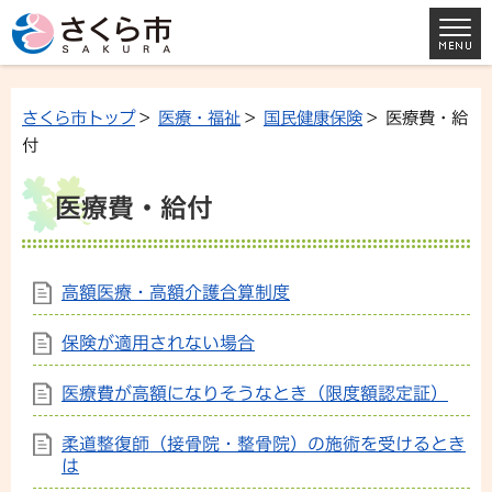
さくら市トップ
>
医療・福祉
>
国民健康保険
> 医療費・給
付
医療費・給付
高額医療・高額介護合算制度
保険が適用されない場合
医療費が高額になりそうなとき（限度額認定証）
柔道整復師（接骨院・整骨院）の施術を受けるとき
は