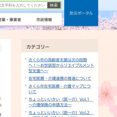
防災ポータル
産業・事業者
市政情報
カテゴリー
さくら市の高齢者支援は次の段階
へ！～お世話型からリエイブルメント
型支援へ～
在宅医療・介護連携の推進について
さくら市在宅医療・介護マップにつ
いて
ちょっといいかい（医～介）Vol.1
～介護保険の申請方法～
4
ちょっといいかい（医～介）Vol.2
日