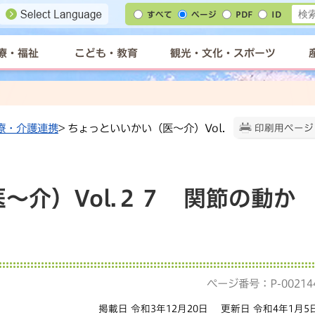
すべて
ページ
PDF
ID
療・福祉
こども・教育
観光・文化・スポーツ
療・介護連携
> ちょっといいかい（医～介）Vol.
印刷用ページ
～介）Vol.２７ 関節の動か
ページ番号：P-00214
掲載日 令和3年12月20日
更新日 令和4年1月5