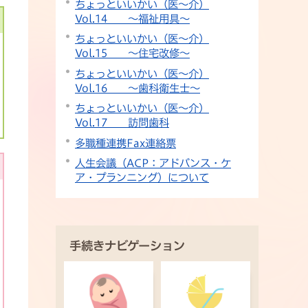
ちょっといいかい（医～介）
Vol.14 ～福祉用具～
ちょっといいかい（医～介）
Vol.15 ～住宅改修～
ちょっといいかい（医～介）
Vol.16 ～歯科衛生士～
ちょっといいかい（医～介）
Vol.17 訪問歯科
多職種連携Fax連絡票
人生会議（ACP：アドバンス・ケ
ア・プランニング）について
手続きナビゲーション