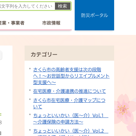
防災ポータル
産業・事業者
市政情報
カテゴリー
さくら市の高齢者支援は次の段階
へ！～お世話型からリエイブルメント
型支援へ～
在宅医療・介護連携の推進について
さくら市在宅医療・介護マップにつ
いて
ちょっといいかい（医～介）Vol.1
～介護保険の申請方法～
8
ちょっといいかい（医～介）Vol.2
日