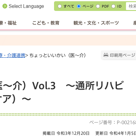
すべて
ページ
PDF
ID
療・福祉
こども・教育
観光・文化・スポーツ
療・介護連携
> ちょっといいかい（医～介）
印刷用ページ
～介）Vol.3 ～通所リハビ
ケア）～
ページ番号：P-00216
掲載日 令和3年12月20日
更新日 令和4年1月5