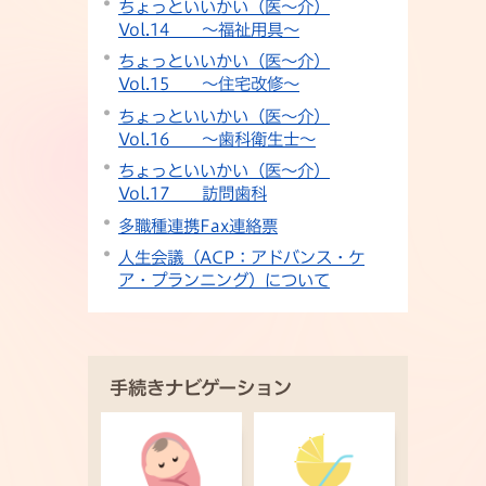
ちょっといいかい（医～介）
Vol.14 ～福祉用具～
ちょっといいかい（医～介）
Vol.15 ～住宅改修～
ちょっといいかい（医～介）
Vol.16 ～歯科衛生士～
ちょっといいかい（医～介）
Vol.17 訪問歯科
多職種連携Fax連絡票
人生会議（ACP：アドバンス・ケ
ア・プランニング）について
手続きナビゲーション