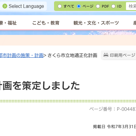
すべて
ページ
PDF
ID
療・福祉
こども・教育
観光・文化・スポーツ
都市計画の施策・計画
> さくら市立地適正化計画
印刷用ページ
計画を策定しました
ページ番号：P-00448
掲載日 令和7年3月31