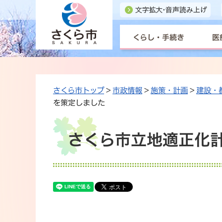
くらし・手続き
医
さくら市トップ
>
市政情報
>
施策・計画
>
建設・
を策定しました
さくら市立地適正化