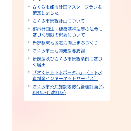
さくら市都市計画マスタープランを
策定しました
さくら市景観計画について
都市計画法・建築基準法等の法令に
基づく制限の概要について
氏家駅東地区魅力向上まちづくり
さくら市土地開発指導要綱
景観法及びさくら市景観条例に基づ
く届出
「さくら上下水ポータル」（上下水
道料金インターネットサービス）
さくら市公共施設等総合管理計画(令
和4年3月改訂版)