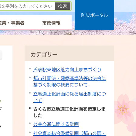
防災ポータル
産業・事業者
市政情報
カテゴリー
氏家駅東地区魅力向上まちづくり
都市計画法・建築基準法等の法令に
基づく制限の概要について
立地適正化計画に係る届出制度につ
いて
7
さくら市立地適正化計画を策定しま
した
公共交通に関する計画
日
社会資本総合整備計画（都市公園・