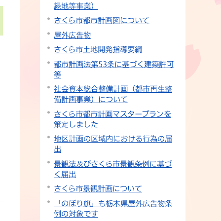
緑地等事業）
さくら市都市計画図について
屋外広告物
さくら市土地開発指導要綱
都市計画法第53条に基づく建築許可
等
社会資本総合整備計画（都市再生整
備計画事業）について
さくら市都市計画マスタープランを
策定しました
地区計画の区域内における行為の届
出
景観法及びさくら市景観条例に基づ
く届出
さくら市景観計画について
「のぼり旗」も栃木県屋外広告物条
例の対象です