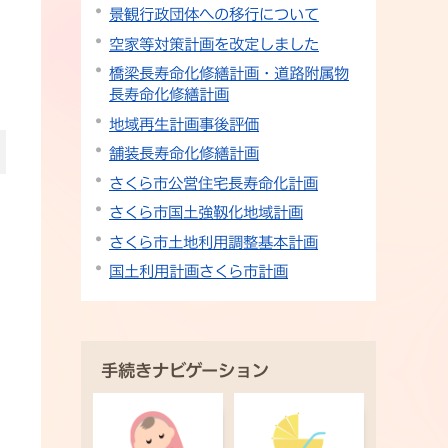
景観行政団体への移行について
空家等対策計画を改定しました
橋梁長寿命化修繕計画・道路附属物
長寿命化修繕計画
地域再生計画事後評価
舗装長寿命化修繕計画
さくら市公営住宅長寿命化計画
さくら市国土強靱化地域計画
さくら市土地利用調整基本計画
国土利用計画さくら市計画
手続きナビゲーション