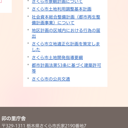
さくら市景観計画について
さくら市土地利用調整基本計画
社会資本総合整備計画（都市再生整
備計画事業）について
地区計画の区域内における行為の届
出
さくら市立地適正化計画を策定しま
した
さくら市土地開発指導要綱
都市計画法第53条に基づく建築許可
等
さくら市の公共交通
卯の里庁舎
〒329-1311 栃木県さくら市氏家2190番地7