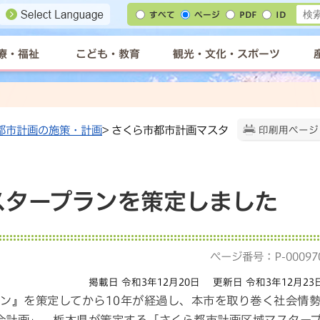
すべて
ページ
PDF
ID
療・福祉
こども・教育
観光・文化・スポーツ
都市計画の施策・計画
> さくら市都市計画マスタ
印刷用ページ
スタープランを策定しました
ページ番号：P-00097
掲載日 令和3年12月20日
更新日 令和3年12月23
ラン』を策定してから10年が経過し、本市を取り巻く社会情