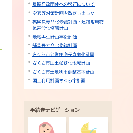
景観行政団体への移行について
空家等対策計画を改定しました
橋梁長寿命化修繕計画・道路附属物
長寿命化修繕計画
地域再生計画事後評価
舗装長寿命化修繕計画
さくら市公営住宅長寿命化計画
さくら市国土強靱化地域計画
さくら市土地利用調整基本計画
国土利用計画さくら市計画
手続きナビゲーション