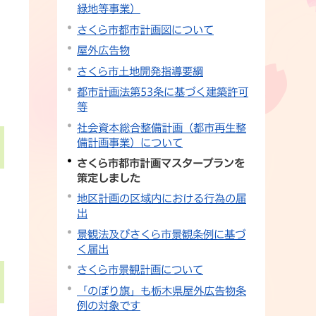
プ
緑地等事業）
さくら市都市計画図について
屋外広告物
さくら市土地開発指導要綱
都市計画法第53条に基づく建築許可
等
社会資本総合整備計画（都市再生整
備計画事業）について
さくら市都市計画マスタープランを
策定しました
地区計画の区域内における行為の届
出
景観法及びさくら市景観条例に基づ
く届出
さくら市景観計画について
「のぼり旗」も栃木県屋外広告物条
例の対象です