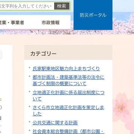
防災ポータル
産業・事業者
市政情報
カテゴリー
氏家駅東地区魅力向上まちづくり
都市計画法・建築基準法等の法令に
基づく制限の概要について
立地適正化計画に係る届出制度につ
いて
0
さくら市立地適正化計画を策定しま
した
日
公共交通に関する計画
勢
社会資本総合整備計画（都市公園・