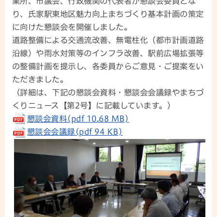
業所、市議会、行政機関の代表者が懇談会委員とな
り、氏家駅東地区魅力向上まちづくり基本計画の策定
に向けた懇談会を開催しました。
道路整備による交通流改善、無電柱化（都市計画道路
沿線）や雨水対策等のインフラ改善、駅前広場拡張等
の整備計画を提示し、各委員からご意見・ご提案をい
ただきました。
（詳細は、下記の懇談会資料・懇談会会議録やまちづ
くりニュース【第2号】に記載しています。）
懇談会資料(pdf 10.68 MB)
懇談会会議録(pdf 94 KB)