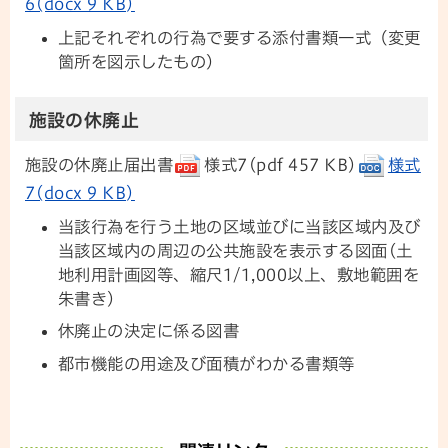
6(docx 9 KB)
上記それぞれの行為で要する添付書類一式（変更
箇所を図示したもの）
施設の休廃止
施設の休廃止届出書
様式7(pdf 457 KB)
様式
7(docx 9 KB)
当該行為を行う土地の区域並びに当該区域内及び
当該区域内の周辺の公共施設を表示する図面(土
地利用計画図等、縮尺1/1,000以上、敷地範囲を
朱書き)
休廃止の決定に係る図書
都市機能の用途及び面積がわかる書類等