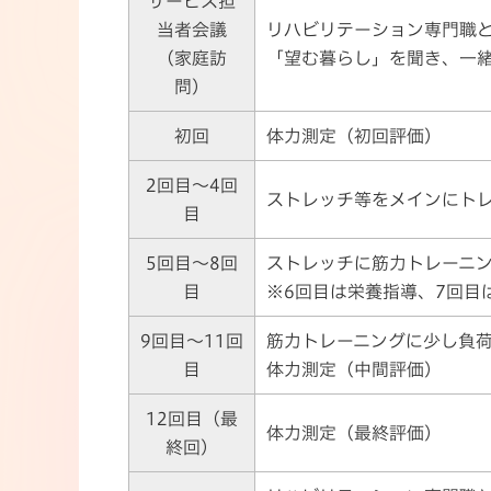
サービス担
当者会議
リハビリテーション専門職
（家庭訪
「望む暮らし」を聞き、一
問）
初回
体力測定（初回評価）
2回目～4回
ストレッチ等をメインにト
目
5回目～8回
ストレッチに筋力トレーニ
目
※6回目は栄養指導、7回目
9回目～11回
筋力トレーニングに少し負
目
体力測定（中間評価）
12回目（最
体力測定（最終評価）
終回）