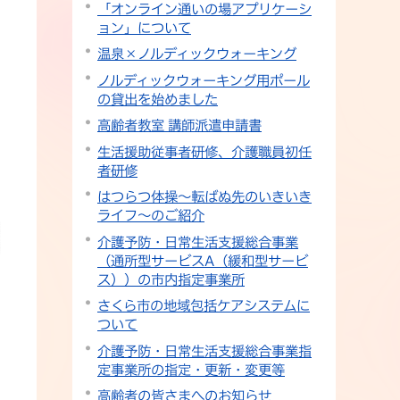
「オンライン通いの場アプリケーシ
ョン」について
温泉×ノルディックウォーキング
ノルディックウォーキング用ポール
の貸出を始めました
高齢者教室 講師派遣申請書
生活援助従事者研修、介護職員初任
者研修
はつらつ体操～転ばぬ先のいきいき
ライフ～のご紹介
介護予防・日常生活支援総合事業
（通所型サービスA（緩和型サービ
ス））の市内指定事業所
さくら市の地域包括ケアシステムに
ついて
介護予防・日常生活支援総合事業指
定事業所の指定・更新・変更等
高齢者の皆さまへのお知らせ