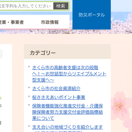
防災ポータル
産業・事業者
市政情報
カテゴリー
さくら市の高齢者支援は次の段階
へ！～お世話型からリエイブルメント
型支援へ～
さくら市の社会資源紹介
桜ささえあいポイント事業
4
保険者機能強化推進交付金・介護保
険保険者努力支援交付金評価指標結
果について
日
支え合いの地域づくりを紹介します