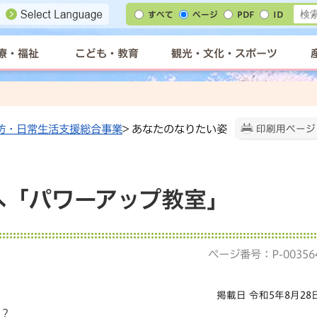
すべて
ページ
PDF
ID
療・福祉
こども・教育
観光・文化・スポーツ
防・日常生活支援総合事業
> あなたのなりたい姿
印刷用ページ
へ「パワーアップ教室」
ページ番号：P-00356
掲載日 令和5年8月28
？