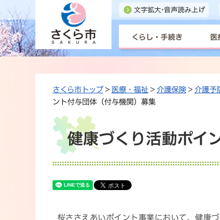
くらし・手続き
医
さくら市トップ
>
医療・福祉
>
介護保険
>
介護予
ント付与団体（付与機関）募集
健康づくり活動ポイ
桜ささえあいポイント事業において、健康づ