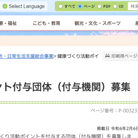
すべて
ページ
PDF
ID
療・福祉
こども・教育
観光・文化・スポーツ
防・日常生活支援総合事業
> 健康づくり活動ポイ
印刷用ページ
ント付与団体（付与機関）募集
ページ番号：P-00323
掲載日 令和6年2月6
くり活動ポイントを付与する団体（付与機関）を募集しま