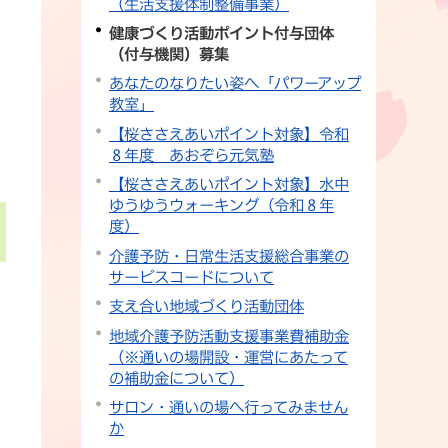
（生活支援体制整備事業）
健康づくり活動ポイント付与団体
（付与機関）募集
あなたのなりたい姿へ「パワーアップ
教室」
【桜ささえあいポイント対象】令和
８年度 あおぞら元気塾
【桜ささえあいポイント対象】水中
ゆうゆうウォーキング（令和８年
度）
介護予防・日常生活支援総合事業の
サービスコードについて
支え合い地域づくり活動団体
地域介護予防活動支援事業費補助金
（※通いの場開設・運営にあたって
の補助金について）
サロン・通いの場へ行ってみません
か