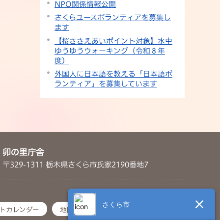
NPO関係情報公開
さくらユースボランティアを募集し
ます
【桜ささえあいポイント対象】水中
ゆうゆうウォーキング（令和８年
度）
外国人に日本語を教える「日本語ボ
ランティア」を募集しています
卯の里庁舎
〒329-1311 栃木県さくら市氏家2190番地7
トカレンダー
地図・アクセス
お問い合わせ