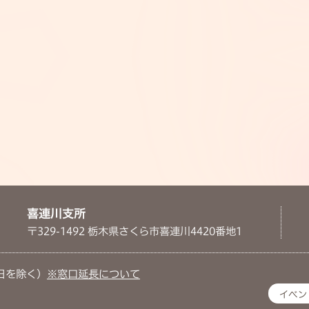
喜連川支所
〒329-1492 栃木県さくら市喜連川4420番地1
日を除く）
※窓口延長について
イベン