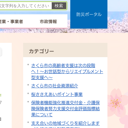
防災ポータル
産業・事業者
市政情報
カテゴリー
さくら市の高齢者支援は次の段階
へ！～お世話型からリエイブルメント
型支援へ～
さくら市の社会資源紹介
桜ささえあいポイント事業
7
保険者機能強化推進交付金・介護保
険保険者努力支援交付金評価指標結
果について
日
支え合いの地域づくりを紹介します