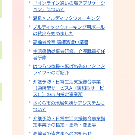
「オンライン通いの場アプリケーシ
ョン」について
温泉×ノルディックウォーキング
ノルディックウォーキング用ポール
の貸出を始めました
高齢者教室 講師派遣申請書
生活援助従事者研修、介護職員初任
者研修
はつらつ体操～転ばぬ先のいきいき
ライフ～のご紹介
介護予防・日常生活支援総合事業
（通所型サービスA（緩和型サービ
ス））の市内指定事業所
さくら市の地域包括ケアシステムに
ついて
介護予防・日常生活支援総合事業指
定事業所の指定・更新・変更等
高齢者の皆さまへのお知らせ