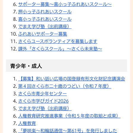
サポーター募集〜喜小っ子ふれあいスクール〜
押小っ子ふれあいスクール
喜小っ子ふれあいスクール
でまえ学び塾（出前講座）
ふれあいサポーター募集
さくらユースボランティアを募集します
課外「さくらスクール」〜さくら未来塾〜
青少年・成人
【募集】和い話い広場の国登録有形文化財記念講演会
第４回さくら市二十歳のつどい（令和７年度）
さくら市青少年センター
さくら市学びガイド2026
でまえ学び塾（出前講座）
人権教育研究推進事業（令和５年度の取組と成果）
人権教育
「夢咲楽～和輪話通信～第61号」を発行しました