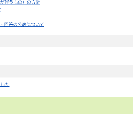
が伴うもの）の方針
供
・回答の公表について
ました