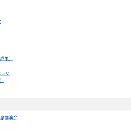
）
成果）
ました
）
念講演会