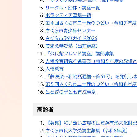
「サクサク基礎英語講座」講座生募集
サークル・団体・講座一覧
ボランティア募集一覧
第４回さくら市二十歳のつどい（令和７年度
さくら市青少年センター
さくら市学びガイド2026
でまえ学び塾（出前講座）
「公民館フレンド講座」講師募集
人権教育研究推進事業（令和５年度の取組と
人権教育
「夢咲楽～和輪話通信～第61号」を発行し
第５回さくら市二十歳のつどい（令和８年度
とちぎの子ども育成憲章
高齢者
【募集】和い話い広場の国登録有形文化財記
さくら市民大学受講生募集（令和8年度）