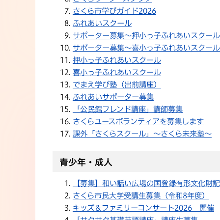
さくら市学びガイド2026
ふれあいスクール
サポーター募集〜押小っ子ふれあいスクール
サポーター募集〜喜小っ子ふれあいスクール
押小っ子ふれあいスクール
喜小っ子ふれあいスクール
でまえ学び塾（出前講座）
ふれあいサポーター募集
「公民館フレンド講座」講師募集
さくらユースボランティアを募集します
課外「さくらスクール」〜さくら未来塾〜
青少年・成人
【募集】和い話い広場の国登録有形文化財記
さくら市民大学受講生募集（令和8年度）
キッズ＆ファミリーコンサート2026 開催