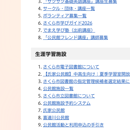
「サクサク基礎英語講座」講座生募集
サークル・団体・講座一覧
ボランティア募集一覧
さくら市学びガイド2026
でまえ学び塾（出前講座）
「公民館フレンド講座」講師募集
生涯学習施設
さくら市電子図書館について
【氏家公民館】中高生向け：夏季学習室開放
さくら市図書館の指定管理候補者選定結果に
公民館施設一覧
さくら市立図書館について
公民館施設予約システム
氏家公民館
喜連川公民館
公民館活動と利用申込の手引き