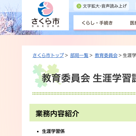
くらし・手続き
医
さくら市トップ
>
部局一覧
>
教育委員会
> 生涯
教育委員会 生涯学習
業務内容紹介
生涯学習係