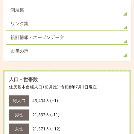
例規集
リンク集
統計情報・オープンデータ
市民の声
人口・世帯数
住民基本台帳人口(前月比) 令和8年7月1日現在
総人口
43,404人(+1)
男性
21,833人(-11)
女性
21,571人(+12)