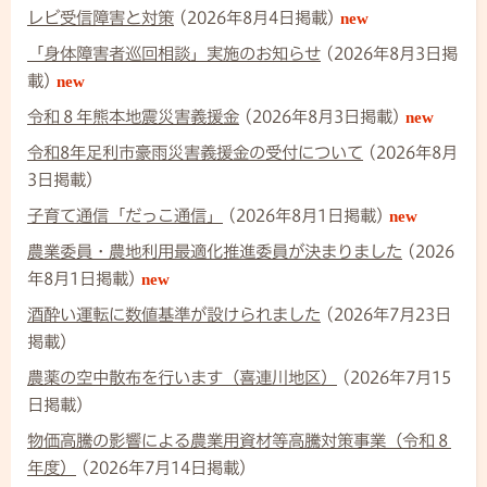
レビ受信障害と対策
(2026年8月4日掲載)
new
「身体障害者巡回相談」実施のお知らせ
(2026年8月3日掲
載)
new
令和８年熊本地震災害義援金
(2026年8月3日掲載)
new
令和8年足利市豪雨災害義援金の受付について
(2026年8月
3日掲載)
子育て通信「だっこ通信」
(2026年8月1日掲載)
new
農業委員・農地利用最適化推進委員が決まりました
(2026
年8月1日掲載)
new
酒酔い運転に数値基準が設けられました
(2026年7月23日
掲載)
農薬の空中散布を行います（喜連川地区）
(2026年7月15
日掲載)
物価高騰の影響による農業用資材等高騰対策事業（令和８
年度）
(2026年7月14日掲載)